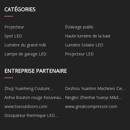
CATÉGORIES
Projecteur
Éclairage public
Spot LED
Haute lumière de la baie
Lumière du grand mât
Lumière Solaire LED
Lampe de garage LED
Projecteur LED
ENTREPRISE PARTENAIRE
Zhuji Yuanheng Couture
Dezhou Yuanlon Machines Cie,
Équipement Cie, Ltd.
Ltd.
Anhui Bouton rouge Nouveau
Ningbo Zhenhai Yuanyi M&E
Matériel Technologie Cie, Ltée
Manufacture Co., Ltd(YME)
www.tseoutdoors.com
www.greatcompressor.com
Dissipateur thermique LED
personnalisé