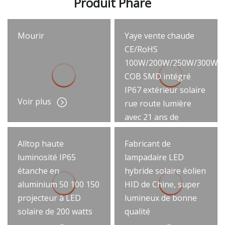
Produit Phare
Mourir
Yaye vente chaude
CE/RoHS
100W/200W/250W/300W/
COB SMD intégré
IP67 extérieur solaire
Voir plus
rue route lumière
avec 21 ans de
production
Alltop haute
Fabricant de
Voir plus
luminosité IP65
lampadaire LED
étanche en
hybride solaire éolien
aluminium 50 100 150
HID de Chine, super
projecteur à LED
lumineux de bonne
solaire de 200 watts
qualité