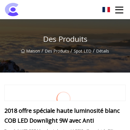
Groupe de projecteurs de Hangzhou
Des Produits
/
/
/
Maison
Des Produits
Spot LED
Détails
2018 offre spéciale haute luminosité blanc
COB LED Downlight 9W avec Anti