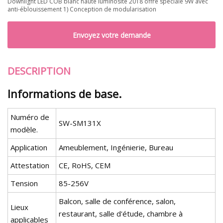
Downlight LED COB blanc haute luminosité 2018 offre spéciale 9W avec
anti-éblouissement 1) Conception de modularisation
Envoyez votre demande
DESCRIPTION
Informations de base.
Numéro de
SW-SM131X
modèle.
Application
Ameublement, Ingénierie, Bureau
Attestation
CE, RoHS, CEM
Tension
85-256V
Balcon, salle de conférence, salon,
Lieux
restaurant, salle d'étude, chambre à
applicables