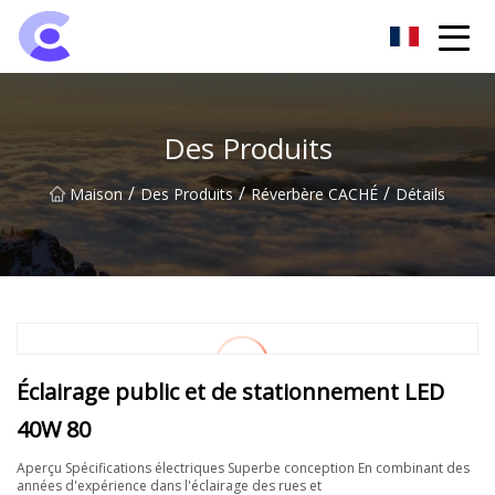
Groupe de projecteurs de Hangzhou
Des Produits
/
/
/
Maison
Des Produits
Réverbère CACHÉ
Détails
Éclairage public et de stationnement LED
40W 80
Aperçu Spécifications électriques Superbe conception En combinant des
années d'expérience dans l'éclairage des rues et