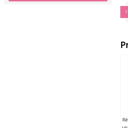
P
Ré
un