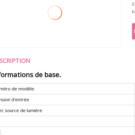
E
h
SCRIPTION
formations de base.
méro de modèle.
nsion d'entrée
ec source de lumière
C