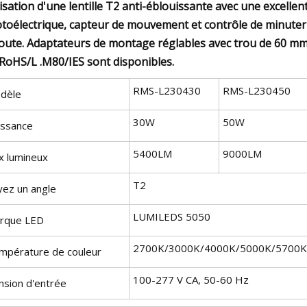
lisation d'une lentille T2 anti-éblouissante avec une excellent
toélectrique, capteur de mouvement et contrôle de minuterie
route. Adaptateurs de montage réglables avec trou de 60 mm.
RoHS/L .M80/IES sont disponibles.
RMS-L230430
RMS-L230450
dèle
30W
50W
issance
5400LM
9000LM
x lumineux
T2
yez un angle
LUMILEDS 5050
rque LED
2700K/3000K/4000K/5000K/5700K
mpérature de couleur
100-277 V CA, 50-60 Hz
nsion d'entrée