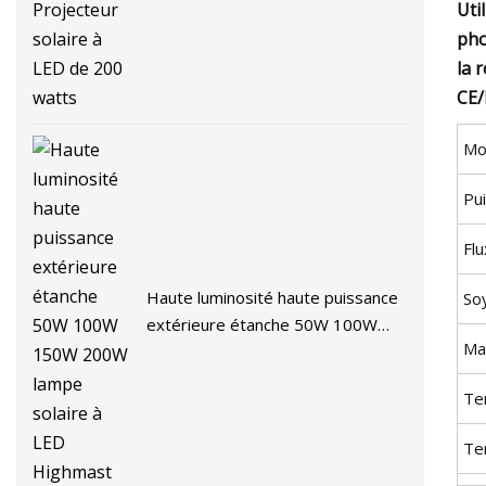
solaire à LED de 200 watts
Uti
pho
la 
CE/
Mo
Pu
Flu
Haute luminosité haute puissance
So
extérieure étanche 50W 100W
Ma
150W 200W lampe solaire à LED
Highmast
Te
Te