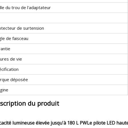
lle du trou de l'adaptateur
otecteur de surtension
gle de faisceau
rantie
ures de vie
cification
rque déposée
igine
scription du produit
icacité lumineuse élevée jusqu'à 180 L PWLe pilote LED haute