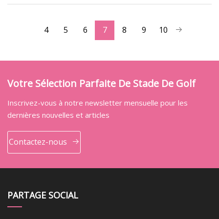
4
5
6
7
8
9
10
Votre Sélection Parfaite De Stade De Golf
Inscrivez-vous à notre newsletter mensuelle pour les
dernières nouvelles et articles
Contactez-nous
PARTAGE SOCIAL