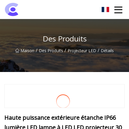
Groupe de projecteurs de Hangzhou
Des Produits
/
/
/
Maison
Des Produits
Projecteur LED
Détails
Haute puissance extérieure étanche IP66
lumière LED lampe à LED LED projecteur 30