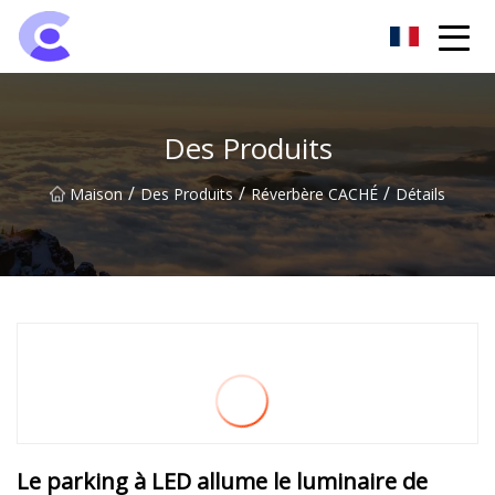
Groupe de projecteurs de Hangzhou
Des Produits
/
/
/
Maison
Des Produits
Réverbère CACHÉ
Détails
Le parking à LED allume le luminaire de