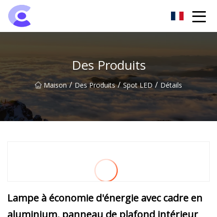
Groupe de projecteurs de Hangzhou
Des Produits
/
/
/
Maison
Des Produits
Spot LED
Détails
Lampe à économie d'énergie avec cadre en
aluminium, panneau de plafond intérieur