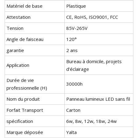
Matériel de base
Plastique
Attestation
CE, RoHS, ISO9001, FCC
Tension
85V-265V
Angle de faisceau
120°
garantie
2 ans
Bureau à domicile, projets
Application
d'éclairage
Durée de vie
30000h
professionnelle (H)
Nom du produit
Panneau lumineux LED sans fil
Forfait Transport
Carton
spécification
6w, 8w, 12w, 18w, 24w
Marque déposée
Yalta