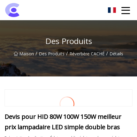
Groupe de projecteurs de Hangzhou
Des Produits
/
/
/
Maison
Des Produits
Réverbère CACHÉ
Détails
Devis pour HID 80W 100W 150W meilleur
prix lampadaire LED simple double bras